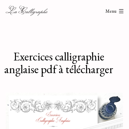
Aller
La Calligraphe
Menu
au
contenu
Exercices calligraphie
anglaise pdf à télécharger