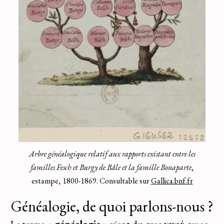
Arbre généalogique relatif aux rapports existant entre les
familles Fesch et Burgy de Bâle et la famille Bonaparte
,
estampe
,
1800-1869. Consultable sur
Gallica.bnf.fr
Généalogie, de quoi parlons-nous ?
Le terme «
généalogie
» vient du
grec
γενεά
genea
,