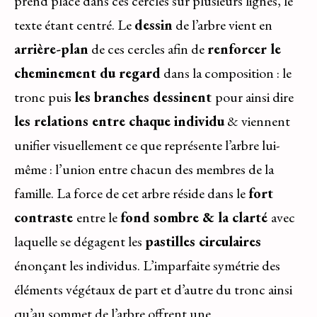
prend place dans ces cercles sur plusieurs lignes, le
texte étant centré. Le
dessin
de l’arbre vient en
arrière-plan
de ces cercles afin de
renforcer le
cheminement du regard
dans la composition : le
tronc puis
les branches dessinent
pour ainsi dire
les relations entre chaque individu
& viennent
unifier visuellement ce que représente l’arbre lui-
même : l’union entre chacun des membres de la
famille. La force de cet arbre réside dans le
fort
contraste
entre le
fond sombre & la clarté
avec
laquelle se dégagent les
pastilles circulaires
énonçant les individus. L’imparfaite symétrie des
éléments végétaux de part et d’autre du tronc ainsi
qu’au sommet de l’arbre offrent une