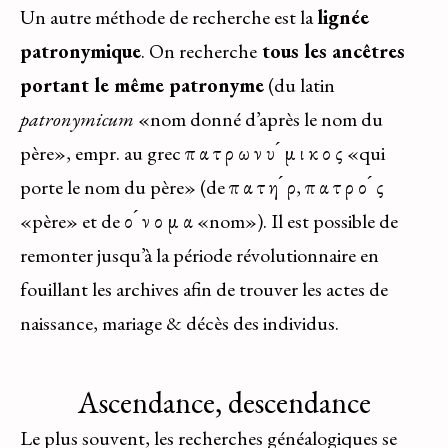
Un autre méthode de recherche est la
lignée
patronymique
. On recherche
tous les ancêtres
portant le même patronyme
(du latin
patronymicum
«nom donné d’après le nom du
père», empr. au grec π α τ ρ ω ν υ ́ μ ι κ ο ς «qui
porte le nom du père» (de π α τ η ́ ρ, π α τ ρ ο ́ ς
«père» et de ο ́ ν ο μ α «nom»). Il est possible de
remonter jusqu’à la période révolutionnaire en
fouillant les archives afin de trouver les actes de
naissance, mariage & décès des individus.
Ascendance, descendance
Le plus souvent, les recherches généalogiques se