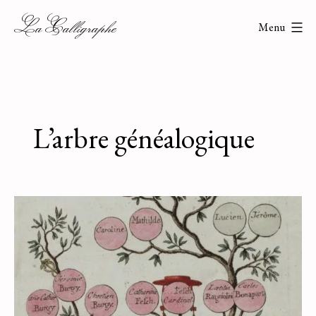
Aller
La Calligraphe
Menu
au
contenu
L’arbre généalogique